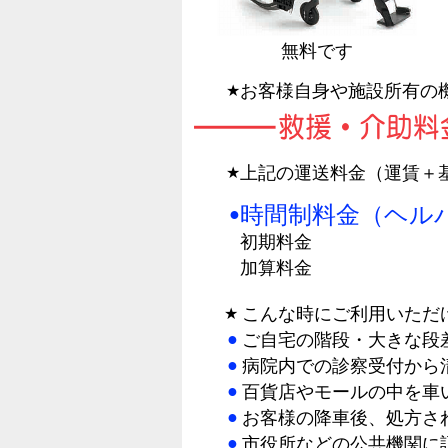
無料です
お客様自身や施設所有の
★
上記の運送料金（運賃＋
★
時間制料金（ヘル
●
初期料金
加算料金
こんな時にご利用いただ
★
●
ご自宅の階段・大きな段
●
病院内での診察受付から
●
百貨店やモールの中を車
●
お客様の降車後、処方さ
●
市役所などの公共機関に