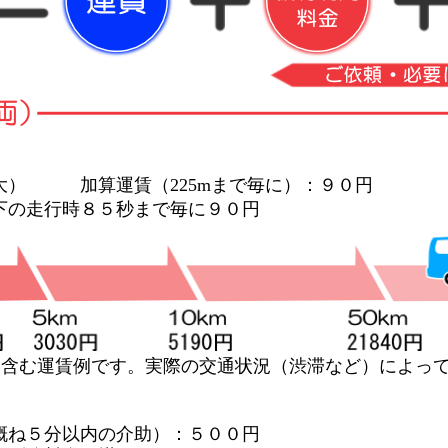
大） 加算運賃（225mまで毎に）：９０円
下の走行時８５秒まで毎に９０円
を含む運賃例です。実際の交通状況（渋滞など）によっ
概ね５分以内の介助）：５００円