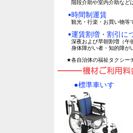
階段介助や室内介助など
時間制運賃
●
観光・行楽・お買い物等
運賃割増・割引に
●
深夜および早朝割増（午後
身体障がい者・知的障が
★
各自治体の福祉タクシー
●標準車いす