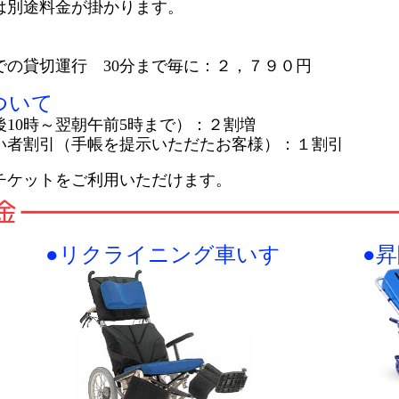
は別途料金が掛かります。
での貸切運行 30分まで毎に：２，７９０円
ついて
10時～翌朝午前5時まで）：２割増
い者割引（手帳を提示いただたお客様）：１割引
チケットをご利用いただけます。
●リクライニング車いす
●