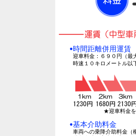
時間距離併用運賃
●
迎車料金：６９０円（最
時速１０キロメートル以
★迎車料金
基本介助料金
●
車両への乗降介助料金（